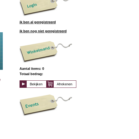
ik ben al geregistreerd
ik ben nog niet geregistreerd
Aantal items: 0
Totaal bedrag:
e
Bekijken
Afrekenen