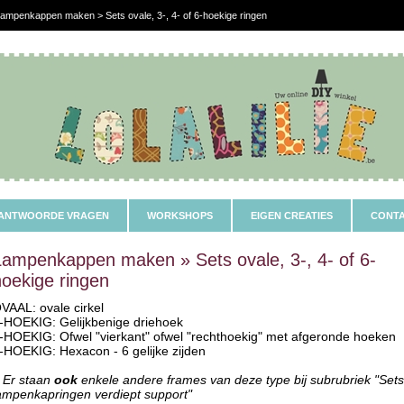
ampenkappen maken > Sets ovale, 3-, 4- of 6-hoekige ringen
ANTWOORDE VRAGEN
WORKSHOPS
EIGEN CREATIES
CONTA
Lampenkappen maken » Sets ovale, 3-, 4- of 6-
hoekige ringen
VAAL: ovale cirkel
-HOEKIG: Gelijkbenige driehoek
-HOEKIG: Ofwel "vierkant" ofwel "rechthoekig" met afgeronde hoeken
-HOEKIG: Hexacon - 6 gelijke zijden
! Er staan
ook
enkele andere frames van deze type bij subrubriek "Set
ampenkapringen verdiept support"