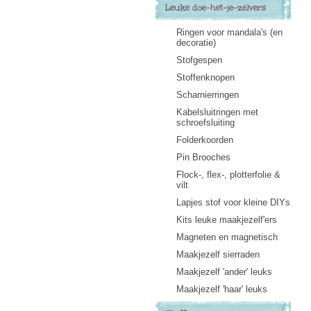
Leuke doe-het-je-zelvers
Ringen voor mandala's (en
decoratie)
Stofgespen
Stoffenknopen
Scharnierringen
Kabelsluitringen met
schroefsluiting
Folderkoorden
Pin Brooches
Flock-, flex-, plotterfolie &
vilt
Lapjes stof voor kleine DIYs
Kits leuke maakjezelf'ers
Magneten en magnetisch
Maakjezelf sierraden
Maakjezelf 'ander' leuks
Maakjezelf 'haar' leuks