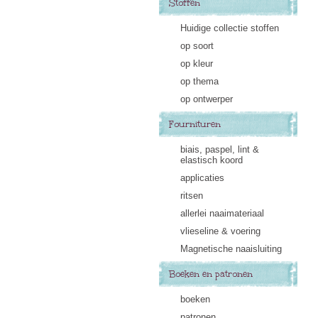
Stoffen
Huidige collectie stoffen
op soort
op kleur
op thema
op ontwerper
Fournituren
biais, paspel, lint &
elastisch koord
applicaties
ritsen
allerlei naaimateriaal
vlieseline & voering
Magnetische naaisluiting
Boeken en patronen
boeken
patronen