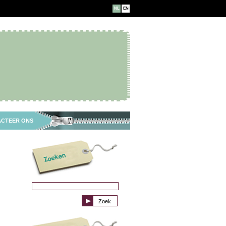
NL
EN
CTEER ONS
s