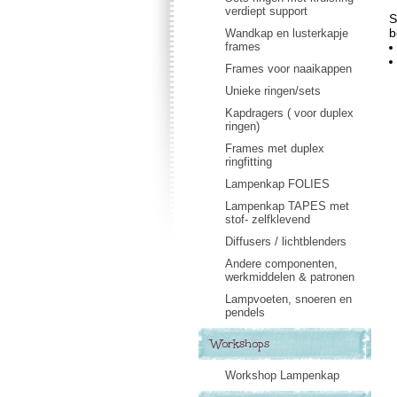
verdiept support
S
b
Wandkap en lusterkapje
frames
Frames voor naaikappen
Unieke ringen/sets
Kapdragers ( voor duplex
ringen)
Frames met duplex
ringfitting
Lampenkap FOLIES
Lampenkap TAPES met
stof- zelfklevend
Diffusers / lichtblenders
Andere componenten,
werkmiddelen & patronen
Lampvoeten, snoeren en
pendels
Workshops
Workshop Lampenkap