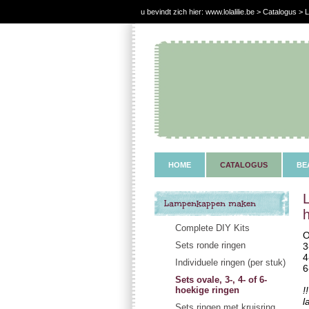
u bevindt zich hier:
www.lolalilie.be
>
Catalogus
> L
HOME
CATALOGUS
BE
Lampenkappen maken
Complete DIY Kits
O
Sets ronde ringen
3
4
Individuele ringen (per stuk)
6
Sets ovale, 3-, 4- of 6-
hoekige ringen
!
l
Sets ringen met kruisring