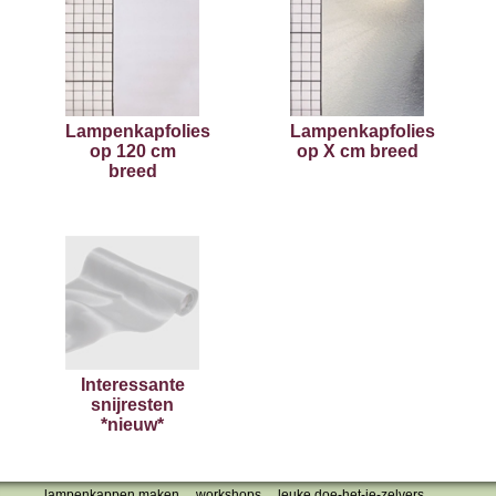
Lampenkapfolies
Lampenkapfolies
op 120 cm
op X cm breed
breed
Interessante
snijresten
*nieuw*
lampenkappen maken
workshops
leuke doe-het-je-zelvers