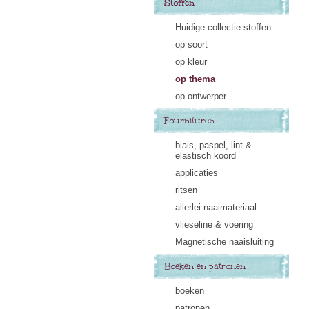
Stoffen
Huidige collectie stoffen
op soort
op kleur
op thema
op ontwerper
Fournituren
biais, paspel, lint &
elastisch koord
applicaties
ritsen
allerlei naaimateriaal
vlieseline & voering
Magnetische naaisluiting
Boeken en patronen
boeken
patronen