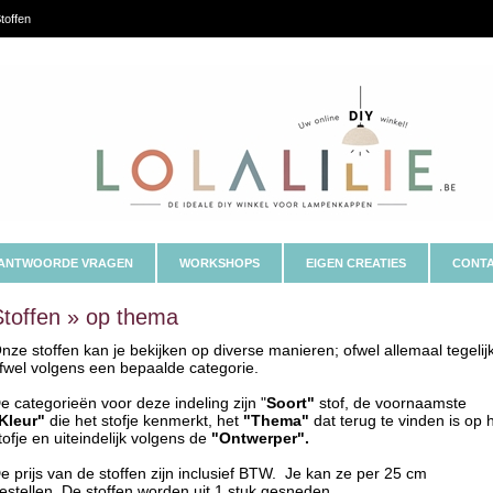
toffen
ANTWOORDE VRAGEN
WORKSHOPS
EIGEN CREATIES
CONTA
Stoffen » op thema
nze stoffen kan je bekijken op diverse manieren; ofwel allemaal tegelij
fwel volgens een bepaalde categorie.
e categorieën voor deze indeling zijn "
Soort"
stof, de voornaamste
Kleur"
die het stofje kenmerkt, het
"Thema"
dat terug te vinden is op 
tofje en uiteindelijk volgens de
"Ontwerper".
e prijs van de stoffen zijn inclusief BTW. Je kan ze per 25 cm
estellen. De stoffen worden uit 1 stuk gesneden.