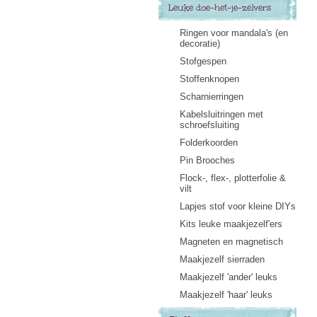
Leuke doe-het-je-zelvers
Ringen voor mandala's (en
decoratie)
Stofgespen
Stoffenknopen
Scharnierringen
Kabelsluitringen met
schroefsluiting
Folderkoorden
Pin Brooches
Flock-, flex-, plotterfolie &
vilt
Lapjes stof voor kleine DIYs
Kits leuke maakjezelf'ers
Magneten en magnetisch
Maakjezelf sierraden
Maakjezelf 'ander' leuks
Maakjezelf 'haar' leuks