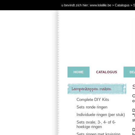
u bevindt zich hier:
www.lolalilie.be
>
Catalogus
> S
HOME
CATALOGUS
BE
Lampenkappen maken
O
Complete DIY Kits
o
Sets ronde ringen
D
Individuele ringen (per stuk)
"
s
Sets ovale, 3-, 4- of 6-
hoekige ringen
D
Sets ringen met kruisring
b