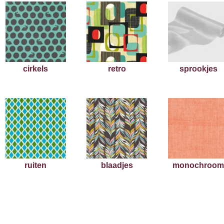
cirkels
retro
sprookjes
ruiten
blaadjes
monochroo