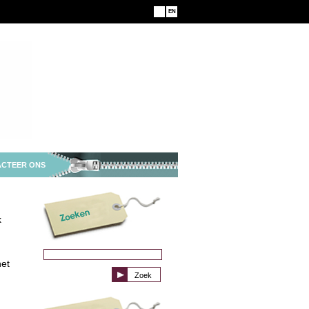
NL
EN
CTEER ONS
k
het