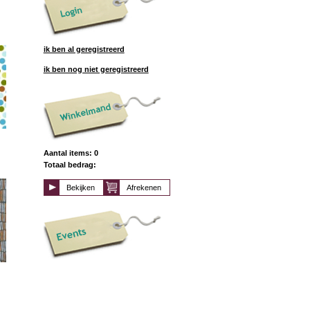
ik ben al geregistreerd
ik ben nog niet geregistreerd
Aantal items: 0
Totaal bedrag:
Bekijken
Afrekenen