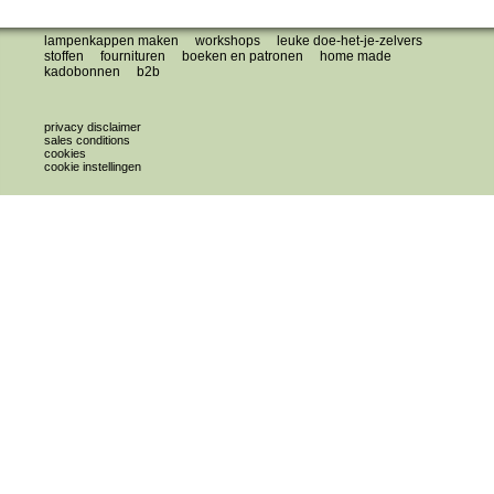
lampenkappen maken
workshops
leuke doe-het-je-zelvers
stoffen
fournituren
boeken en patronen
home made
kadobonnen
b2b
privacy disclaimer
sales conditions
cookies
cookie instellingen