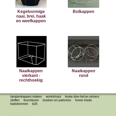
Kegelvormige
Bolkappen
naai, brei, haak
en weefkappen
Naaikappen
Naaikappen
vierkant -
rond
rechthoekig
lampenkappen maken
workshops
leuke doe-het-je-zelvers
stoffen
fournituren
boeken en patronen
home made
kadobonnen
b2b