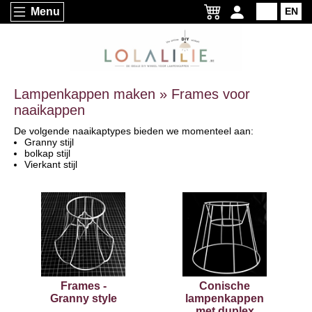
Menu
NL
EN
Lampenkappen maken » Frames voor
naaikappen
De volgende naaikaptypes bieden we momenteel aan:
Granny stijl
bolkap stijl
Vierkant stijl
Frames -
Conische
Granny style
lampenkappen
met duplex