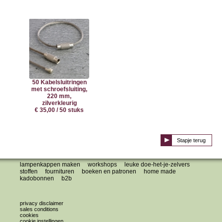
50 Kabelsluitringen
met schroefsluiting,
220 mm,
zilverkleurig
€ 35,00 / 50 stuks
Stapje terug
lampenkappen maken
workshops
leuke doe-het-je-zelvers
stoffen
fournituren
boeken en patronen
home made
kadobonnen
b2b
privacy disclaimer
sales conditions
cookies
cookie instellingen