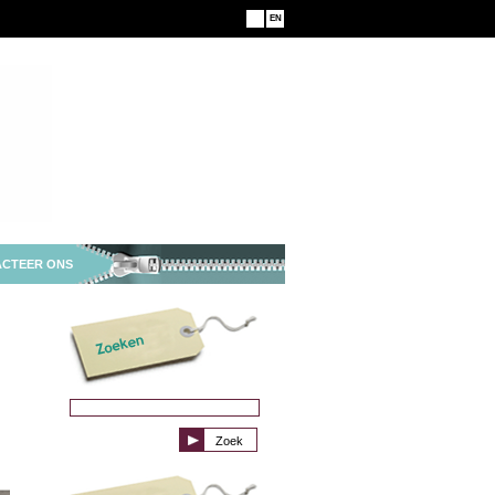
NL
EN
CTEER ONS