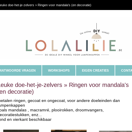
euke doe-het-je-zelvers > Ringen voor mandala's (en decoratie)
ANTWOORDE VRAGEN
WORKSHOPS
EIGEN CREATIES
CONTA
Leuke doe-het-je-zelvers » Ringen voor mandala's
(en decoratie)
etalen ringen, gecoat en ongecoat, voor andere doeleinden dan
ampenkappen
oals mandalas , macramré, plooirokken, droomvangers,
ecoratiestukken, enz...
ond en vierkant beschikbaar