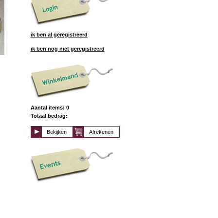
ik ben al geregistreerd
ik ben nog niet geregistreerd
Aantal items: 0
Totaal bedrag:
Bekijken
Afrekenen