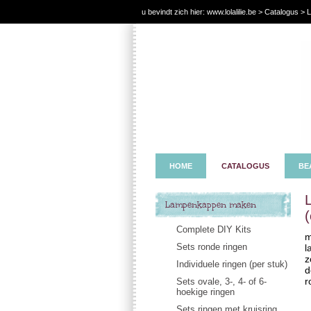
u bevindt zich hier:
www.lolalilie.be
>
Catalogus
> L
HOME
CATALOGUS
BE
Lampenkappen maken
Complete DIY Kits
m
Sets ronde ringen
l
z
Individuele ringen (per stuk)
d
r
Sets ovale, 3-, 4- of 6-
hoekige ringen
Sets ringen met kruisring