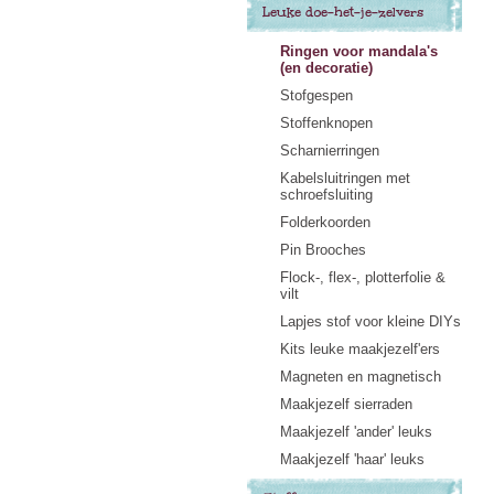
Leuke doe-het-je-zelvers
Ringen voor mandala's
(en decoratie)
Stofgespen
Stoffenknopen
Scharnierringen
Kabelsluitringen met
schroefsluiting
Folderkoorden
Pin Brooches
Flock-, flex-, plotterfolie &
vilt
Lapjes stof voor kleine DIYs
Kits leuke maakjezelf'ers
Magneten en magnetisch
Maakjezelf sierraden
Maakjezelf 'ander' leuks
Maakjezelf 'haar' leuks