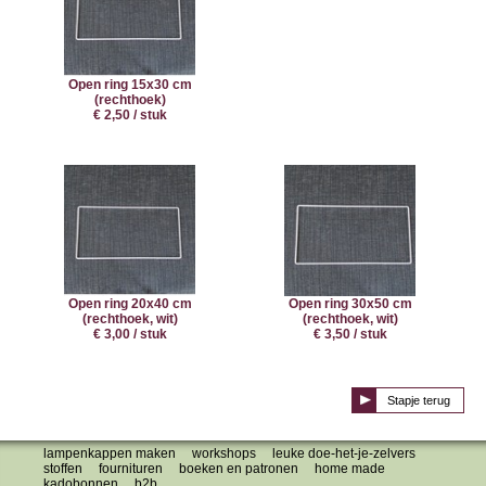
Open ring 15x30 cm
(rechthoek)
€ 2,50 / stuk
Open ring 20x40 cm
Open ring 30x50 cm
(rechthoek, wit)
(rechthoek, wit)
€ 3,00 / stuk
€ 3,50 / stuk
Stapje terug
lampenkappen maken
workshops
leuke doe-het-je-zelvers
stoffen
fournituren
boeken en patronen
home made
kadobonnen
b2b