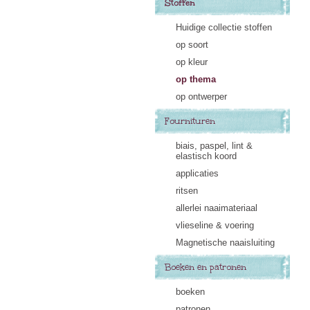
Stoffen
Huidige collectie stoffen
op soort
op kleur
op thema
op ontwerper
Fournituren
biais, paspel, lint &
elastisch koord
applicaties
ritsen
allerlei naaimateriaal
vlieseline & voering
Magnetische naaisluiting
Boeken en patronen
boeken
patronen