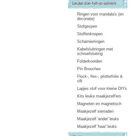
Leuke doe-het-je-zelvers
Ringen voor mandala's (en
decoratie)
Stofgespen
Stoffenknopen
Scharnierringen
Kabelsluitringen met
schroefsluiting
Folderkoorden
Pin Brooches
Flock-, flex-, plotterfolie &
vilt
Lapjes stof voor kleine DIYs
Kits leuke maakjezelf'ers
Magneten en magnetisch
Maakjezelf sierraden
Maakjezelf 'ander' leuks
Maakjezelf 'haar' leuks