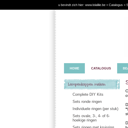
u bevindt zich hier:
www.lolalilie.be
>
Catalogus
> S
HOME
CATALOGUS
BE
Lampenkappen maken
O
Complete DIY Kits
o
Sets ronde ringen
D
Individuele ringen (per stuk)
"
s
Sets ovale, 3-, 4- of 6-
hoekige ringen
D
Sets ringen met kruisring
b