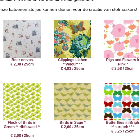
nze katoenen stofjes kunnen dienen voor de creatie van stofmaskers!
Beer en vos
Clippings Lichen
Pigs and Flowers i
€ 2,38 / 25cm
**velour** *
Pink *
€ 4,83 / 25cm
€ 2,58 / 25cm
Flock of Birds in
Birds in Sage *
Butterflies in Brigh
Green ** ribfluweel **
€ 2,60 / 25cm
** stretch ** *
*
€ 3,25 / 25cm
€ 2,68 / 25cm