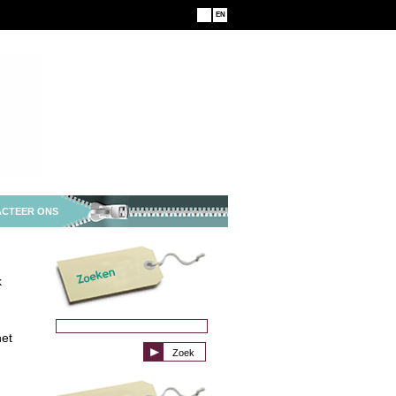
NL
EN
CTEER ONS
k
het