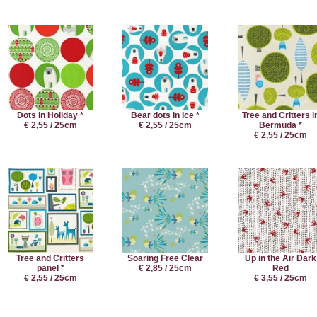
Dots in Holiday *
Bear dots in Ice *
Tree and Critters i
€ 2,55 / 25cm
€ 2,55 / 25cm
Bermuda *
€ 2,55 / 25cm
Tree and Critters
Soaring Free Clear
Up in the Air Dark
panel *
€ 2,85 / 25cm
Red
€ 2,55 / 25cm
€ 3,55 / 25cm