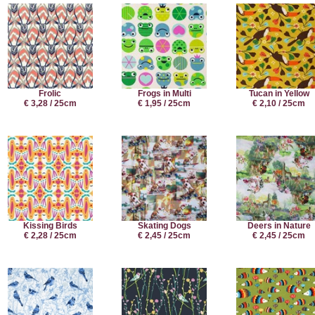
Frolic
Frogs in Multi
Tucan in Yellow
€ 3,28 / 25cm
€ 1,95 / 25cm
€ 2,10 / 25cm
Kissing Birds
Skating Dogs
Deers in Nature
€ 2,28 / 25cm
€ 2,45 / 25cm
€ 2,45 / 25cm