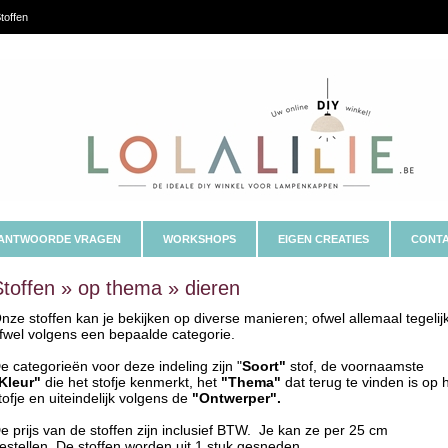
toffen
ANTWOORDE VRAGEN
WORKSHOPS
EIGEN CREATIES
CONTA
Stoffen » op thema » dieren
nze stoffen kan je bekijken op diverse manieren; ofwel allemaal tegelij
fwel volgens een bepaalde categorie.
e categorieën voor deze indeling zijn "
Soort"
stof, de voornaamste
Kleur"
die het stofje kenmerkt, het
"Thema"
dat terug te vinden is op 
tofje en uiteindelijk volgens de
"Ontwerper".
e prijs van de stoffen zijn inclusief BTW. Je kan ze per 25 cm
estellen. De stoffen worden uit 1 stuk gesneden.