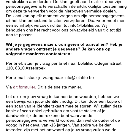
verstrekken aan derden. De klant geeft aan Lolalilie door zijn
persoonsgegevens te verschaffen de uitdrukkelijke toestemming
om deze te verwerken voor de hierboven vermelde doelen.
De klant kan op elk moment vragen om zijn persoonsgegevens
uit het klantenbestand te laten verwijderen. Daarvoor moet men
een schriftelijk verzoek richten tot info@lolalilie.be. Wij
behouden ons het recht voor ons privacybeleid van tijd tot tijd
aan te passen.
Wil je je gegevens inzien, corrigeren of aanvullen? Heb je
andere vragen omtrent je gegevens? Je kan ons op
volgende manieren contacteren:
Per brief: stuur je vraag per brief naar Lolalilie, Odegemstraat
110, 8310 Assebroek.
Per e-mail: stuur je vraag naar info@lolalilie.be
Via
dit formulier.
Dit is de snelste manier.
Let op: om jouw vraag te kunnen beantwoorden, hebben we
een bewijs van jouw identiteit nodig. Dit kan door een kopie of
een scan van je identiteitskaart mee te sturen. Wij zullen deze
kopie of scan enkel gebruiken om vast te stellen of je
daadwerkelijk de betrokkene bent waarvan de
persoonsgegevens verwerkt worden, dan wel de ouder of de
voogd in het geval van -16 jarigen. Van zodra we beiden
tevreden zijn met het antwoord op jouw vraag zullen we de