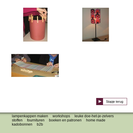
Stapje terug
lampenkappen maken
workshops
leuke doe-het-je-zelvers
stoffen
fournituren
boeken en patronen
home made
kadobonnen
b2b