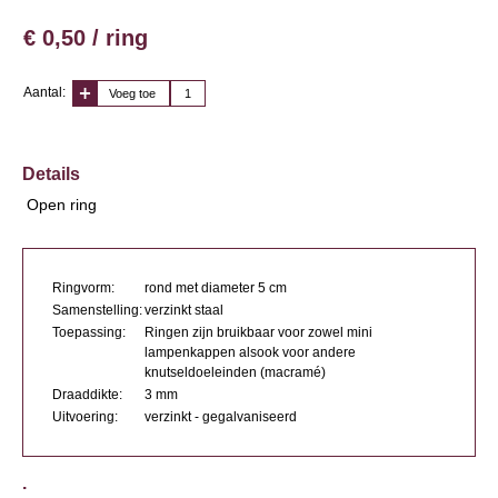
€ 0,50 / ring
Aantal:
Voeg toe
Details
Open ring
Ringvorm:
rond met diameter 5 cm
Samenstelling:
verzinkt staal
Toepassing:
Ringen zijn bruikbaar voor zowel mini
lampenkappen alsook voor andere
knutseldoeleinden (macramé)
Draaddikte:
3 mm
Uitvoering:
verzinkt - gegalvaniseerd
.