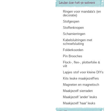
Leuke doe-het-je-zelvers
Ringen voor mandala's (en
decoratie)
Stofgespen
Stoffenknopen
Scharnierringen
Kabelsluitringen met
schroefsluiting
Folderkoorden
Pin Brooches
Flock-, flex-, plotterfolie &
vilt
Lapjes stof voor kleine DIYs
Kits leuke maakjezelf'ers
Magneten en magnetisch
Maakjezelf sierraden
Maakjezelf 'ander' leuks
Maakjezelf 'haar' leuks