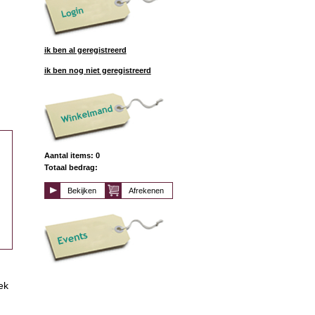
ik ben al geregistreerd
ik ben nog niet geregistreerd
Aantal items: 0
Totaal bedrag:
Bekijken
Afrekenen
ek