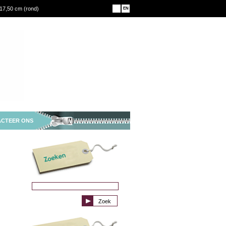
17,50 cm (rond)
NL
EN
CTEER ONS