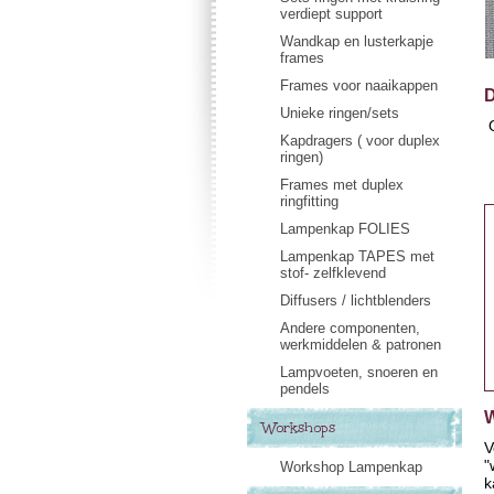
verdiept support
Wandkap en lusterkapje
frames
Frames voor naaikappen
D
Unieke ringen/sets
O
Kapdragers ( voor duplex
ringen)
Frames met duplex
ringfitting
Lampenkap FOLIES
Lampenkap TAPES met
stof- zelfklevend
Diffusers / lichtblenders
Andere componenten,
werkmiddelen & patronen
Lampvoeten, snoeren en
pendels
Workshops
V
"
Workshop Lampenkap
k