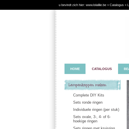
u bevindt zich hier:
www.lolalilie.be
>
Catalogus
> L
HOME
CATALOGUS
BE
Lampenkappen maken
Complete DIY Kits
Sets ronde ringen
Individuele ringen (per stuk)
Sets ovale, 3-, 4- of 6-
hoekige ringen
Sets ringen met kruisring