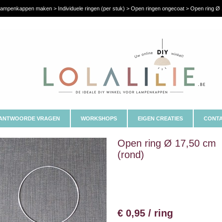
ampenkappen maken > Individuele ringen (per stuk) > Open ringen ongecoat > Open ring Ø 
ANTWOORDE VRAGEN
WORKSHOPS
EIGEN CREATIES
CONTA
Open ring Ø 17,50 cm
(rond)
€ 0,95 / ring