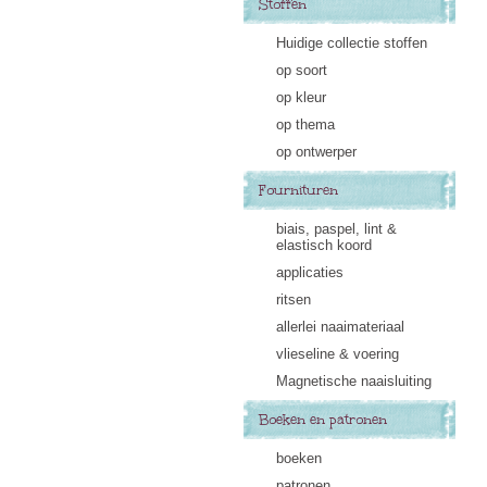
Stoffen
Huidige collectie stoffen
op soort
op kleur
op thema
op ontwerper
Fournituren
biais, paspel, lint &
elastisch koord
applicaties
ritsen
allerlei naaimateriaal
vlieseline & voering
Magnetische naaisluiting
Boeken en patronen
boeken
patronen