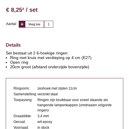
€ 8,25² / set
Aantal:
Voeg toe
Details
Set bestaat uit 2 6-hoekige ringen:
Ring met kruis met verdieping op 4 cm (E27)
Open ring
20cm groot (afstand onderzijde bovenzijde)
Ringvorm:
zeshoek met zijden 11cm
Samenstelling:
verzinkt staal
Toepassing:
Ringen zijn bruikbaar voor zowel staande als
hangende lampenkappen (omdraaien volgorde
ringen)
Draaddikte:
3,4 mm
Gecoat:
wit epoxy
Voorraad:
in stock