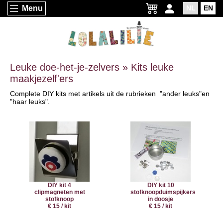
Menu
NL
EN
Leuke doe-het-je-zelvers » Kits leuke
maakjezelf'ers
Complete DIY kits met artikels uit de rubrieken "ander leuks"en
"haar leuks".
DIY kit 4
DIY kit 10
clipmagneten met
stofknoopduimspijkers
stofknoop
in doosje
€ 15 / kit
€ 15 / kit