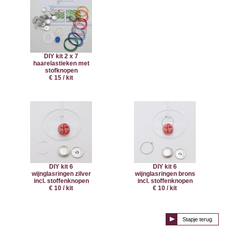
DIY kit 2 x 7
haarelastieken met
stofknopen
€ 15 / kit
DIY kit 6
DIY kit 6
wijnglasringen zilver
wijnglasringen brons
incl. stoffenknopen
incl. stoffenknopen
€ 10 / kit
€ 10 / kit
Stapje terug