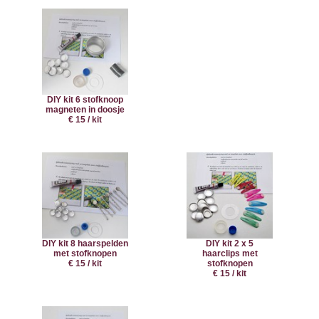
DIY kit 6 stofknoop
magneten in doosje
€ 15 / kit
DIY kit 8 haarspelden
DIY kit 2 x 5
met stofknopen
haarclips met
€ 15 / kit
stofknopen
€ 15 / kit