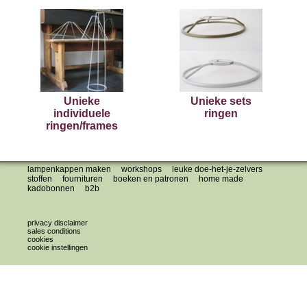
Unieke
Unieke sets
individuele
ringen
ringen/frames
lampenkappen maken
workshops
leuke doe-het-je-zelvers
stoffen
fournituren
boeken en patronen
home made
kadobonnen
b2b
privacy disclaimer
sales conditions
cookies
cookie instellingen