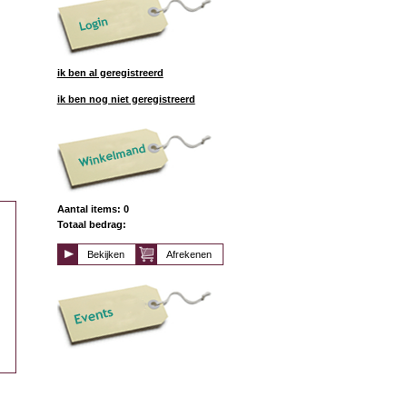
ik ben al geregistreerd
ik ben nog niet geregistreerd
Aantal items: 0
Totaal bedrag:
Bekijken
Afrekenen