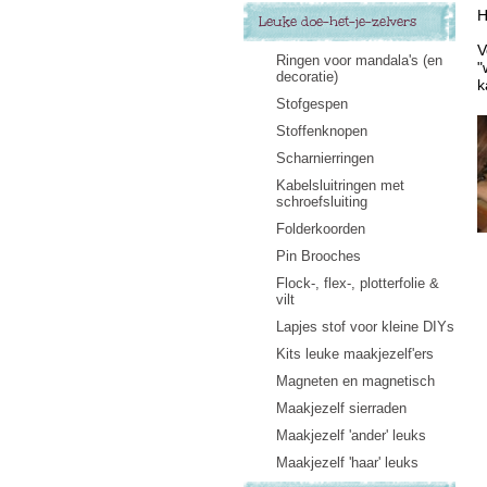
H
Leuke doe-het-je-zelvers
V
Ringen voor mandala's (en
"
decoratie)
k
Stofgespen
Stoffenknopen
Scharnierringen
Kabelsluitringen met
schroefsluiting
Folderkoorden
Pin Brooches
Flock-, flex-, plotterfolie &
vilt
Lapjes stof voor kleine DIYs
Kits leuke maakjezelf'ers
Magneten en magnetisch
Maakjezelf sierraden
Maakjezelf 'ander' leuks
Maakjezelf 'haar' leuks