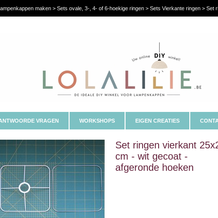
ampenkappen maken > Sets ovale, 3-, 4- of 6-hoekige ringen > Sets Vierkante ringen > Set r
ANTWOORDE VRAGEN
WORKSHOPS
EIGEN CREATIES
CONTA
Set ringen vierkant 25x
cm - wit gecoat -
afgeronde hoeken