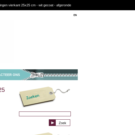
ingen vierkant 25x25 cm - wit gecoat - afgeronde
NL
EN
CTEER ONS
25