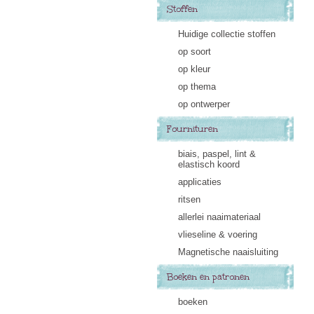
Stoffen
Huidige collectie stoffen
op soort
op kleur
op thema
op ontwerper
Fournituren
biais, paspel, lint &
elastisch koord
applicaties
ritsen
allerlei naaimateriaal
vlieseline & voering
Magnetische naaisluiting
Boeken en patronen
boeken