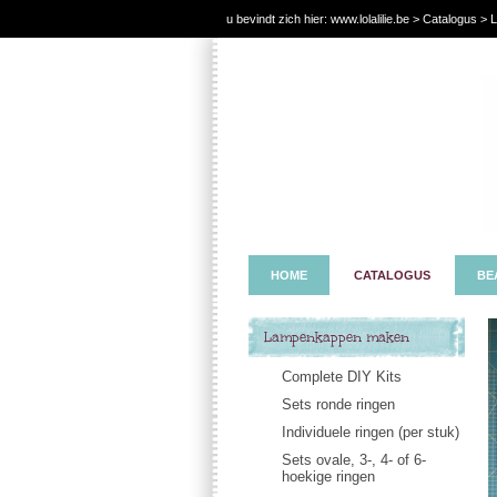
u bevindt zich hier:
www.lolalilie.be
>
Catalogus
> L
hoeken
HOME
CATALOGUS
BE
Lampenkappen maken
Complete DIY Kits
Sets ronde ringen
Individuele ringen (per stuk)
Sets ovale, 3-, 4- of 6-
hoekige ringen