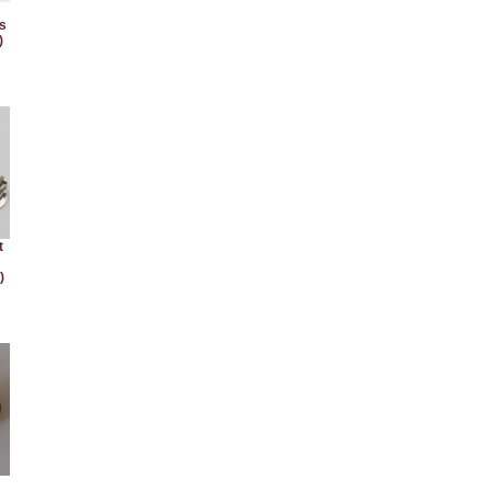
as
)
t
)