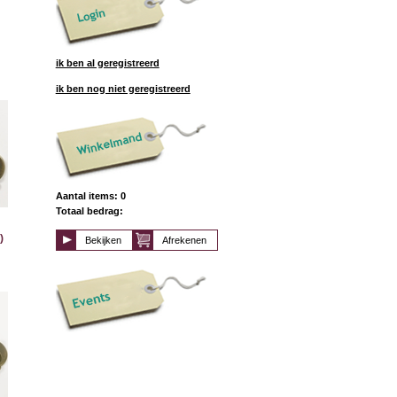
ik ben al geregistreerd
ik ben nog niet geregistreerd
Aantal items: 0
Totaal bedrag:
)
Bekijken
Afrekenen