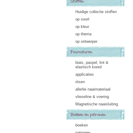
Stoffen
Huidige collectie stoffen
op soort
op kleur
op thema
op ontwerper
Fournituren
biais, paspel, lint &
elastisch koord
applicaties
ritsen
allerlei naaimateriaal
vlieseline & voering
Magnetische naaisluiting
Boeken en patronen
boeken
patronen