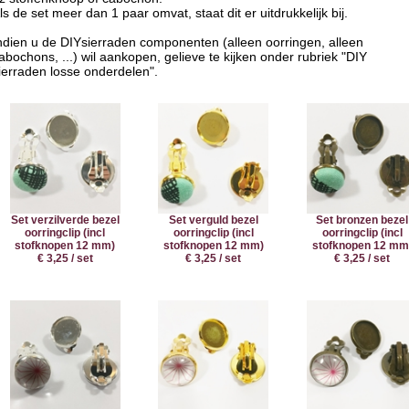
ls de set meer dan 1 paar omvat, staat dit er uitdrukkelijk bij.
ndien u de DIYsierraden componenten (alleen oorringen, alleen
abochons, ...) wil aankopen, gelieve te kijken onder rubriek "DIY
ierraden losse onderdelen".
Set verzilverde bezel
Set verguld bezel
Set bronzen bezel
oorringclip (incl
oorringclip (incl
oorringclip (incl
stofknopen 12 mm)
stofknopen 12 mm)
stofknopen 12 mm
€ 3,25 / set
€ 3,25 / set
€ 3,25 / set