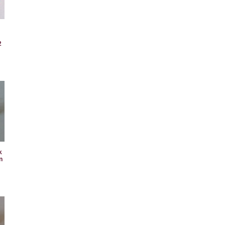
2
k
n