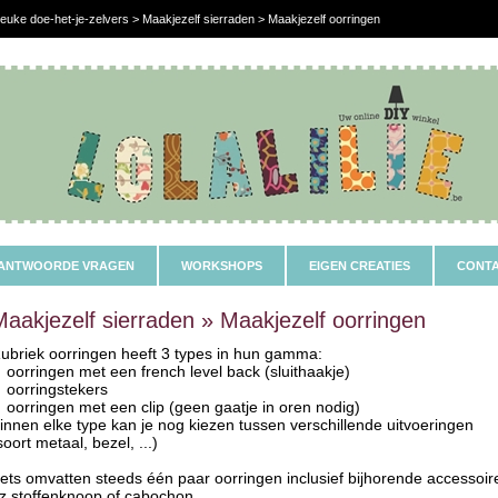
euke doe-het-je-zelvers > Maakjezelf sierraden > Maakjezelf oorringen
ANTWOORDE VRAGEN
WORKSHOPS
EIGEN CREATIES
CONTA
Maakjezelf sierraden » Maakjezelf oorringen
ubriek oorringen heeft 3 types in hun gamma:
oorringen met een french level back (sluithaakje)
oorringstekers
oorringen met een clip (geen gaatje in oren nodig)
innen elke type kan je nog kiezen tussen verschillende uitvoeringen
soort metaal, bezel, ...)
ets omvatten steeds één paar oorringen inclusief bijhorende accessoir
tz stoffenknoop of cabochon.