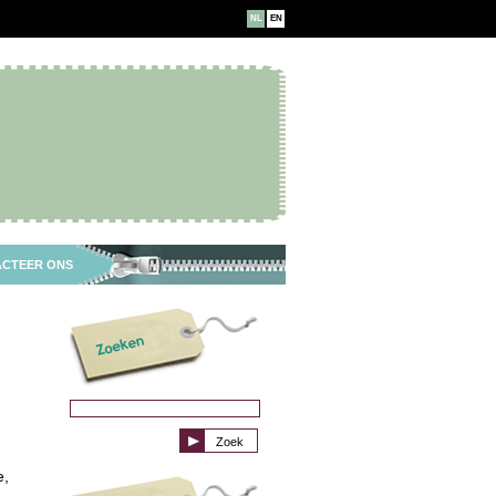
NL
EN
CTEER ONS
e,