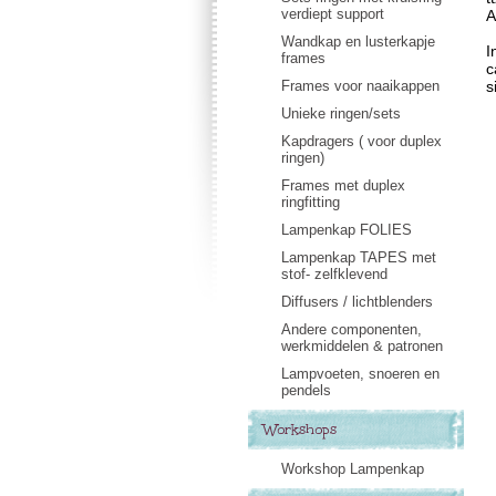
verdiept support
A
Wandkap en lusterkapje
I
frames
c
Frames voor naaikappen
s
Unieke ringen/sets
Kapdragers ( voor duplex
ringen)
Frames met duplex
ringfitting
Lampenkap FOLIES
Lampenkap TAPES met
stof- zelfklevend
Diffusers / lichtblenders
Andere componenten,
werkmiddelen & patronen
Lampvoeten, snoeren en
pendels
Workshops
Workshop Lampenkap