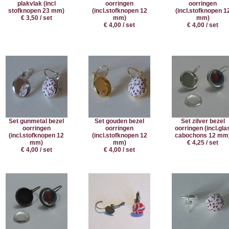
plakvlak (incl
oorringen
oorringen
stofknopen 23 mm)
(incl.stofknopen 12
(incl.stofknopen 1
€ 3,50 / set
mm)
mm)
€ 4,00 / set
€ 4,00 / set
Set gunmetal bezel
Set gouden bezel
Set zilver bezel
oorringen
oorringen
oorringen (incl.gla
(incl.stofknopen 12
(incl.stofknopen 12
cabochons 12 mm
mm)
mm)
€ 4,25 / set
€ 4,00 / set
€ 4,00 / set