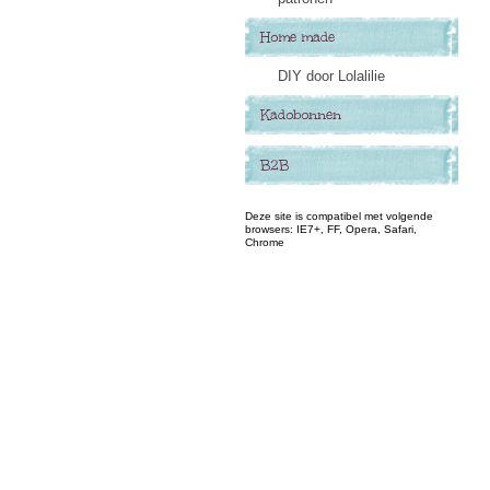
Home made
DIY door Lolalilie
Kadobonnen
B2B
Deze site is compatibel met volgende
browsers: IE7+, FF, Opera, Safari,
Chrome