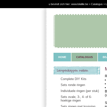
u bevindt zich hier:
www.lolalilie.be
>
Catalogus
> L
HOME
CATALOGUS
BE
Lampenkappen maken
R
Complete DIY Kits
Sets ronde ringen
Individuele ringen (per stuk)
B
(
Sets ovale, 3-, 4- of 6-
hoekige ringen
S
Sets ringen met kruisring
t