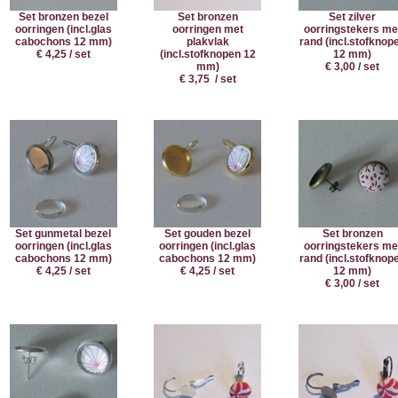
Set bronzen bezel
Set bronzen
Set zilver
oorringen (incl.glas
oorringen met
oorringstekers me
cabochons 12 mm)
plakvlak
rand (incl.stofknop
€ 4,25 / set
(incl.stofknopen 12
12 mm)
mm)
€ 3,00 / set
€ 3,75 / set
Set gunmetal bezel
Set gouden bezel
Set bronzen
oorringen (incl.glas
oorringen (incl.glas
oorringstekers me
cabochons 12 mm)
cabochons 12 mm)
rand (incl.stofknop
€ 4,25 / set
€ 4,25 / set
12 mm)
€ 3,00 / set