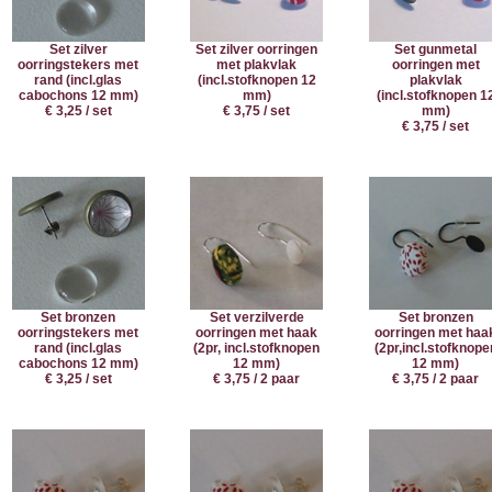
Set zilver
Set zilver oorringen
Set gunmetal
oorringstekers met
met plakvlak
oorringen met
rand (incl.glas
(incl.stofknopen 12
plakvlak
cabochons 12 mm)
mm)
(incl.stofknopen 1
€ 3,25 / set
€ 3,75 / set
mm)
€ 3,75 / set
Set bronzen
Set verzilverde
Set bronzen
oorringstekers met
oorringen met haak
oorringen met haa
rand (incl.glas
(2pr, incl.stofknopen
(2pr,incl.stofknope
cabochons 12 mm)
12 mm)
12 mm)
€ 3,25 / set
€ 3,75 / 2 paar
€ 3,75 / 2 paar