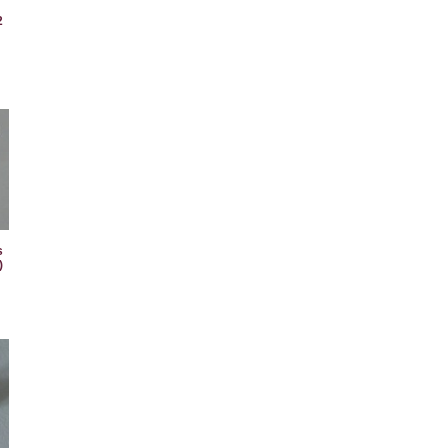
2
s
)