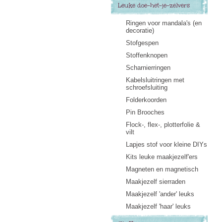
Leuke doe-het-je-zelvers
Ringen voor mandala's (en
decoratie)
Stofgespen
Stoffenknopen
Scharnierringen
Kabelsluitringen met
schroefsluiting
Folderkoorden
Pin Brooches
Flock-, flex-, plotterfolie &
vilt
Lapjes stof voor kleine DIYs
Kits leuke maakjezelf'ers
Magneten en magnetisch
Maakjezelf sierraden
Maakjezelf 'ander' leuks
Maakjezelf 'haar' leuks