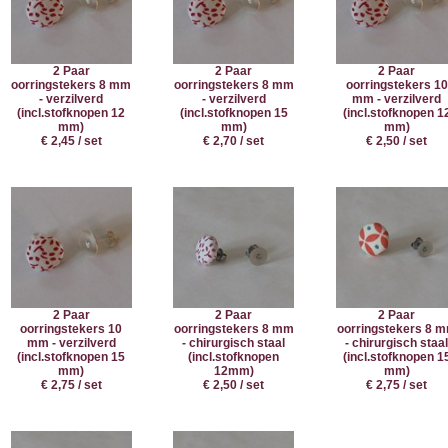
2 Paar
2 Paar
2 Paar
oorringstekers 8 mm
oorringstekers 8 mm
oorringstekers 10
- verzilverd
- verzilverd
mm - verzilverd
(incl.stofknopen 12
(incl.stofknopen 15
(incl.stofknopen 1
mm)
mm)
mm)
€ 2,45 / set
€ 2,70 / set
€ 2,50 / set
2 Paar
2 Paar
2 Paar
oorringstekers 10
oorringstekers 8 mm
oorringstekers 8 
mm - verzilverd
- chirurgisch staal
- chirurgisch staa
(incl.stofknopen 15
(incl.stofknopen
(incl.stofknopen 1
mm)
12mm)
mm)
€ 2,75 / set
€ 2,50 / set
€ 2,75 / set