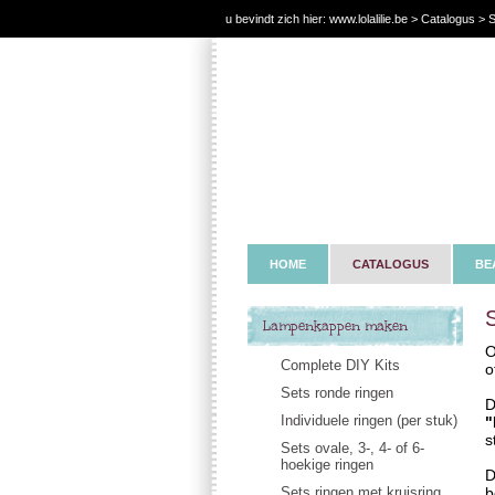
u bevindt zich hier:
www.lolalilie.be
>
Catalogus
> S
HOME
CATALOGUS
BE
Lampenkappen maken
O
Complete DIY Kits
o
Sets ronde ringen
D
Individuele ringen (per stuk)
"
s
Sets ovale, 3-, 4- of 6-
hoekige ringen
D
Sets ringen met kruisring
b