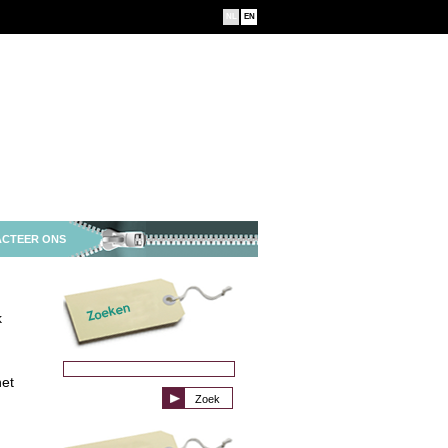
NL
EN
CTEER ONS
k
het