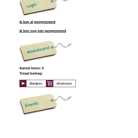
ik ben al geregistreerd
ik ben nog niet geregistreerd
Aantal items: 0
Totaal bedrag:
Bekijken
Afrekenen