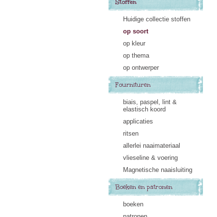
Stoffen
Huidige collectie stoffen
op soort
op kleur
op thema
op ontwerper
Fournituren
biais, paspel, lint &
elastisch koord
applicaties
ritsen
allerlei naaimateriaal
vlieseline & voering
Magnetische naaisluiting
Boeken en patronen
boeken
patronen