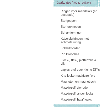
Leuke doe-het-je-zelvers
Ringen voor mandala's (en
decoratie)
Stofgespen
Stoffenknopen
Scharnierringen
Kabelsluitringen met
schroefsluiting
Folderkoorden
Pin Brooches
Flock-, flex-, plotterfolie &
vilt
Lapjes stof voor kleine DIYs
Kits leuke maakjezelf'ers
Magneten en magnetisch
Maakjezelf sierraden
Maakjezelf 'ander' leuks
Maakjezelf 'haar' leuks