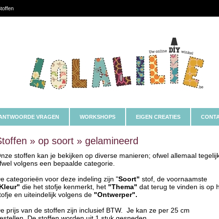
toffen
ANTWOORDE VRAGEN
WORKSHOPS
EIGEN CREATIES
CONTA
Stoffen » op soort » gelamineerd
nze stoffen kan je bekijken op diverse manieren; ofwel allemaal tegelij
fwel volgens een bepaalde categorie.
e categorieën voor deze indeling zijn "
Soort"
stof, de voornaamste
Kleur"
die het stofje kenmerkt, het
"Thema"
dat terug te vinden is op 
tofje en uiteindelijk volgens de
"Ontwerper".
e prijs van de stoffen zijn inclusief BTW. Je kan ze per 25 cm
estellen. De stoffen worden uit 1 stuk gesneden.