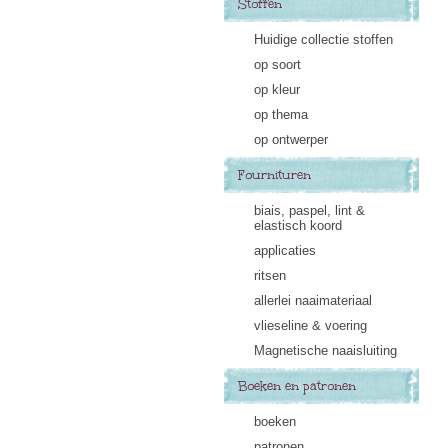
Stoffen
Huidige collectie stoffen
op soort
op kleur
op thema
op ontwerper
Fournituren
biais, paspel, lint &
elastisch koord
applicaties
ritsen
allerlei naaimateriaal
vlieseline & voering
Magnetische naaisluiting
Boeken en patronen
boeken
patronen