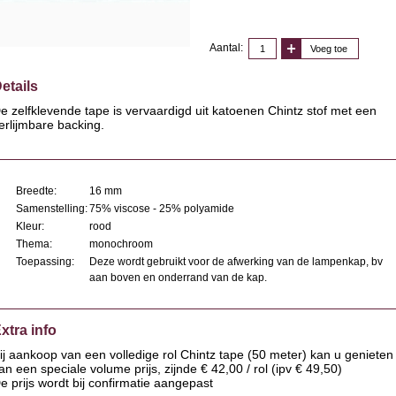
Aantal:
Voeg toe
etails
e zelfklevende tape is vervaardigd uit katoenen Chintz stof met een
erlijmbare backing.
Breedte:
16 mm
Samenstelling:
75% viscose - 25% polyamide
Kleur:
rood
Thema:
monochroom
Toepassing:
Deze wordt gebruikt voor de afwerking van de lampenkap, bv
aan boven en onderrand van de kap.
xtra info
ij aankoop van een volledige rol Chintz tape (50 meter) kan u genieten
an een speciale volume prijs, zijnde € 42,00 / rol (ipv € 49,50)
e prijs wordt bij confirmatie aangepast