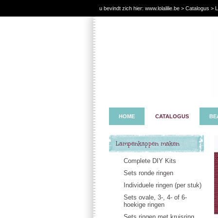
u bevindt zich hier:
www.lolalilie.be
>
Catalogus
> L
HOME
CATALOGUS
BE
Lampenkappen maken
Complete DIY Kits
Sets ronde ringen
Individuele ringen (per stuk)
Sets ovale, 3-, 4- of 6-
hoekige ringen
Sets ringen met kruisring