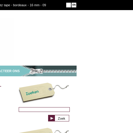
z tape - bordeaux - 16 mm - 09
NL
EN
CTEER ONS
-