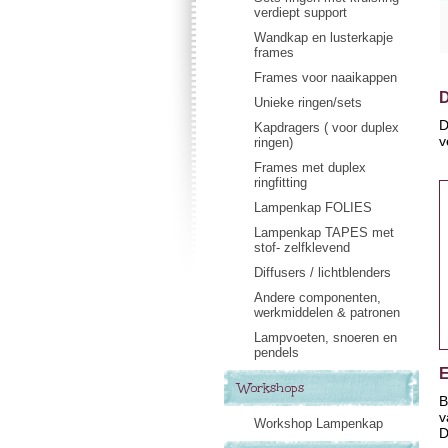
verdiept support
Wandkap en lusterkapje
frames
Frames voor naaikappen
D
Unieke ringen/sets
D
Kapdragers ( voor duplex
v
ringen)
Frames met duplex
ringfitting
Lampenkap FOLIES
Lampenkap TAPES met
stof- zelfklevend
Diffusers / lichtblenders
Andere componenten,
werkmiddelen & patronen
Lampvoeten, snoeren en
pendels
E
Workshops
B
v
Workshop Lampenkap
D