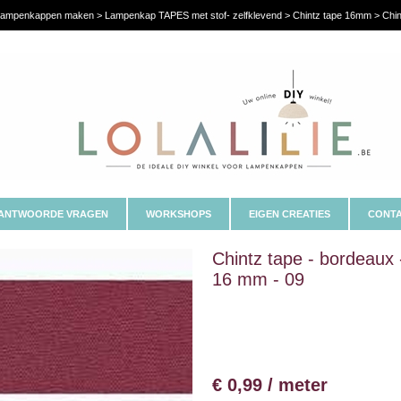
ampenkappen maken > Lampenkap TAPES met stof- zelfklevend > Chintz tape 16mm > Chint
ANTWOORDE VRAGEN
WORKSHOPS
EIGEN CREATIES
CONTA
Chintz tape - bordeaux 
16 mm - 09
€ 0,99 / meter