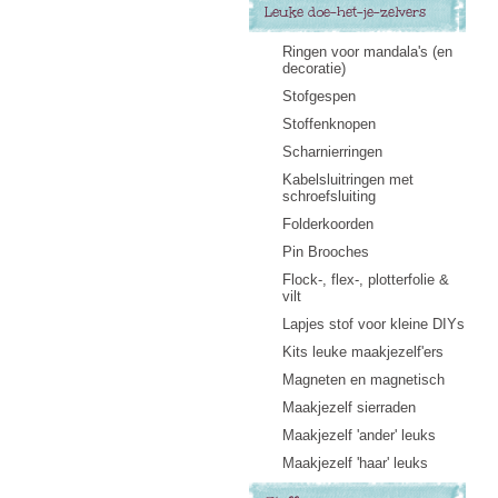
Leuke doe-het-je-zelvers
Ringen voor mandala's (en
decoratie)
Stofgespen
Stoffenknopen
Scharnierringen
Kabelsluitringen met
schroefsluiting
Folderkoorden
Pin Brooches
Flock-, flex-, plotterfolie &
vilt
Lapjes stof voor kleine DIYs
Kits leuke maakjezelf'ers
Magneten en magnetisch
Maakjezelf sierraden
Maakjezelf 'ander' leuks
Maakjezelf 'haar' leuks