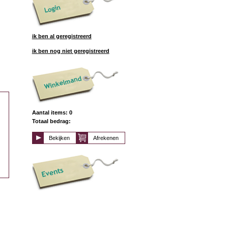
ik ben al geregistreerd
ik ben nog niet geregistreerd
Aantal items: 0
Totaal bedrag:
Bekijken
Afrekenen