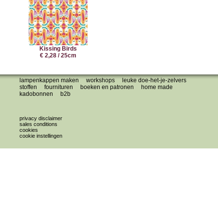
Kissing Birds
€ 2,28 / 25cm
lampenkappen maken
workshops
leuke doe-het-je-zelvers
stoffen
fournituren
boeken en patronen
home made
kadobonnen
b2b
privacy disclaimer
sales conditions
cookies
cookie instellingen