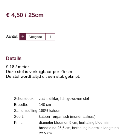
€ 4,50 / 25cm
Aantal:
Voeg toe
Details
€ 18 / meter
Deze stof is verkrijgbaar per 25 cm.
De stof wordt altijd uit één stuk geknipt.
Schorsdoek:
zacht, dikke, licht geweven stof
Breedte:
140 cm
Samenstelling:
100% katoen
Soort:
katoen - organisch (mondmaskers)
Print:
diameter bloemen 9 cm, herhaling bloem in
breedte na 26,5 cm, herhaling bloem in lengte na
22,5 cm