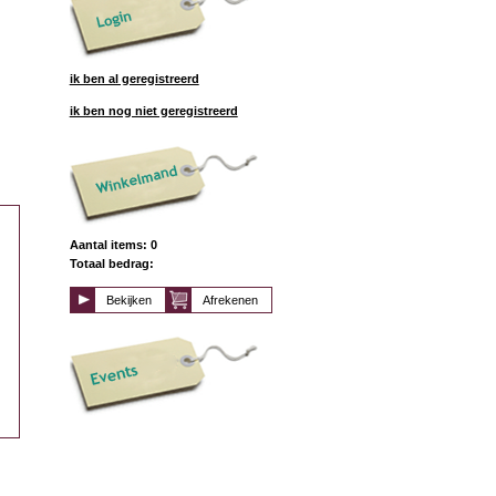
ik ben al geregistreerd
ik ben nog niet geregistreerd
Aantal items: 0
Totaal bedrag:
Bekijken
Afrekenen