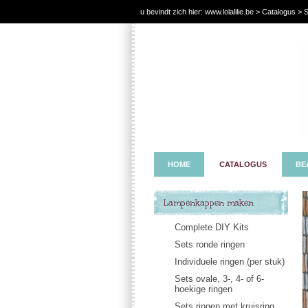
u bevindt zich hier:
www.lolalilie.be
>
Catalogus
> S
HOME
CATALOGUS
BE
Lampenkappen maken
Complete DIY Kits
Sets ronde ringen
Individuele ringen (per stuk)
Sets ovale, 3-, 4- of 6-
hoekige ringen
Sets ringen met kruisring