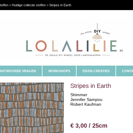
toffen > Huidige collectie stoffen > Stripes in Earth
ANTWOORDE VRAGEN
WORKSHOPS
EIGEN CREATIES
CONTA
Stripes in Earth
Shimmer
Jennifer Sampou
Robert Kaufman
€ 3,00 / 25cm