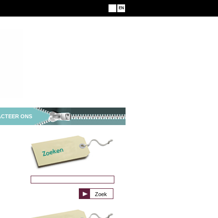
NL
EN
CTEER ONS