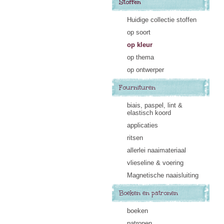
Stoffen
Huidige collectie stoffen
op soort
op kleur
op thema
op ontwerper
Fournituren
biais, paspel, lint &
elastisch koord
applicaties
ritsen
allerlei naaimateriaal
vlieseline & voering
Magnetische naaisluiting
Boeken en patronen
boeken
patronen