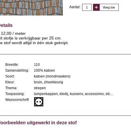
Aantal:
Voeg toe
etails
 12,00 / meter
it stofje is verkrijgbaar per 25 cm.
e stof wordt altijd in één stuk geknipt.
Breedte:
110
Samenstelling:
100% katoen
Soort:
katoen (mondmaskers)
Kleur:
bruin, zilverkleurig
Thema:
strepen
Toepassing:
lampenkappen, kledij, kussens, accessoires, etc...
Wasvoorschrift
oorbeelden uitgewerkt in deze stof