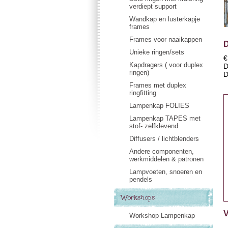
verdiept support
Wandkap en lusterkapje
frames
Frames voor naaikappen
D
Unieke ringen/sets
€
Kapdragers ( voor duplex
D
ringen)
D
Frames met duplex
ringfitting
Lampenkap FOLIES
Lampenkap TAPES met
stof- zelfklevend
Diffusers / lichtblenders
Andere componenten,
werkmiddelen & patronen
Lampvoeten, snoeren en
pendels
Workshops
V
Workshop Lampenkap