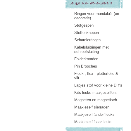
Leuke doe-het-je-zelvers
Ringen voor mandala's (en
decoratie)
Stofgespen
Stoffenknopen
Scharnierringen
Kabelsluitringen met
schroefsluiting
Folderkoorden
Pin Brooches
Flock-, flex-, plotterfolie &
vilt
Lapjes stof voor kleine DIYs
Kits leuke maakjezelf'ers
Magneten en magnetisch
Maakjezelf sierraden
Maakjezelf 'ander' leuks
Maakjezelf 'haar' leuks