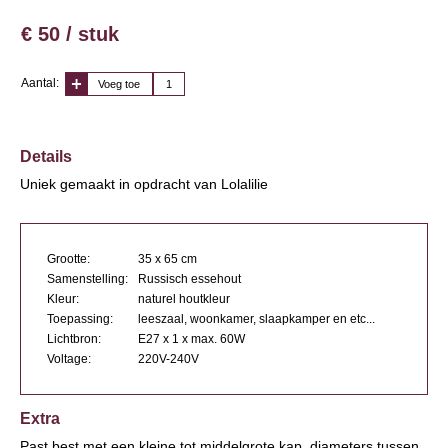
€ 50 / stuk
Aantal:
Voeg toe
Details
Uniek gemaakt in opdracht van Lolalilie
Grootte:
35 x 65 cm
Samenstelling:
Russisch essehout
Kleur:
naturel houtkleur
Toepassing:
leeszaal, woonkamer, slaapkamper en etc...
Lichtbron:
E27 x 1 x max. 60W
Voltage:
220V-240V
Extra
Past best met een kleine tot middelgrote kap, diameters tussen