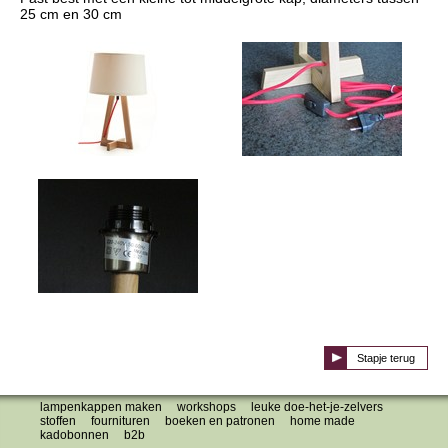
25 cm en 30 cm
Stapje terug
lampenkappen maken
workshops
leuke doe-het-je-zelvers
stoffen
fournituren
boeken en patronen
home made
kadobonnen
b2b