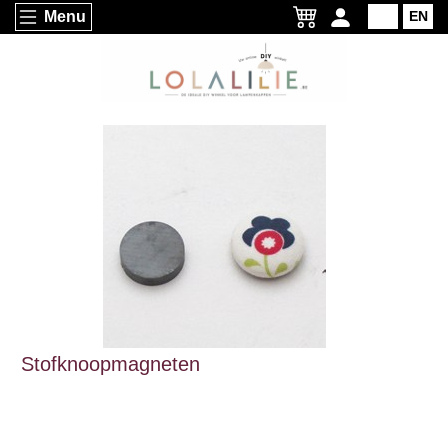
Menu
NL
EN
Stofknoopmagneten