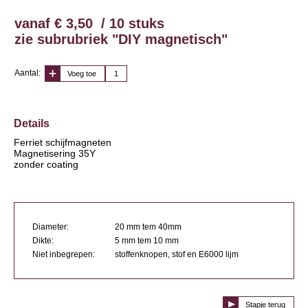
vanaf € 3,50 / 10 stuks
zie subrubriek "DIY magnetisch"
Aantal:
Voeg toe
Details
Ferriet schijfmagneten
Magnetisering 35Y
zonder coating
Diameter:
20 mm tem 40mm
Dikte:
5 mm tem 10 mm
Niet inbegrepen:
stoffenknopen, stof en E6000 lijm
Stapje terug