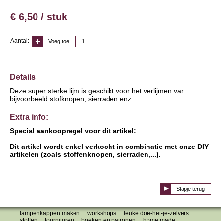
€ 6,50 / stuk
Aantal:
Voeg toe
Details
Deze super sterke lijm is geschikt voor het verlijmen van
bijvoorbeeld stofknopen, sierraden enz...
Extra info:
Special aankoopregel voor dit artikel:
Dit artikel wordt enkel verkocht in combinatie met onze DIY
artikelen (zoals stoffenknopen, sierraden,...).
Stapje terug
lampenkappen maken
workshops
leuke doe-het-je-zelvers
stoffen
fournituren
boeken en patronen
home made