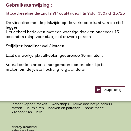
Gebruiksaanwijzing :
http://vlieseline.de/English/Produktvideo.htm?pId=39&vId=15725
De vlieseline met de plakzijde op de verkeerde kant van de stof
leggen.
Het geheel bedekken met een vochtige doek en ongeveer 15
seconden (stap voor stap, niet duwen) persen.
Strijkijzer instelling: wol / katoen.
Laat uw werkje plat afkoelen gedurende 30 minuten.
Vooraleer te starten is aangeraden een proefstukje te
maken om de juiste hechting te garanderen.
Stapje terug
lampenkappen maken
workshops
leuke doe-het-je-zelvers
stoffen
fournituren
boeken en patronen
home made
kadobonnen
b2b
privacy disclaimer
sales conditions