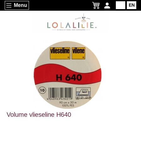
Menu
NL
EN
Volume vlieseline H640