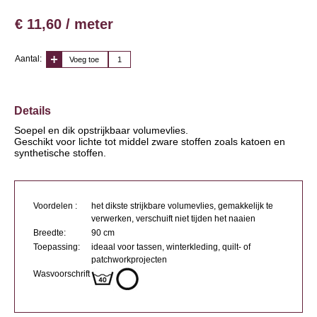
€ 11,60 / meter
Aantal:
Voeg toe
Details
Soepel en dik opstrijkbaar volumevlies.
Geschikt voor lichte tot middel zware stoffen zoals katoen en
synthetische stoffen.
Voordelen :
het dikste strijkbare volumevlies, gemakkelijk te
verwerken, verschuift niet tijden het naaien
Breedte:
90 cm
Toepassing:
ideaal voor tassen, winterkleding, quilt- of
patchworkprojecten
Wasvoorschrift