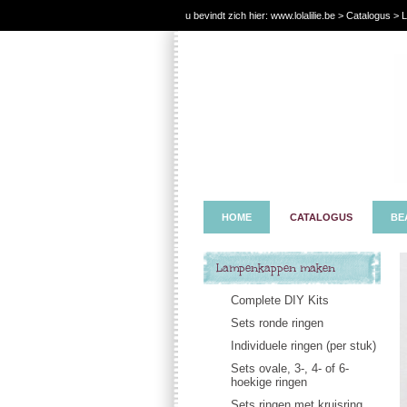
u bevindt zich hier:
www.lolalilie.be
>
Catalogus
> L
HOME
CATALOGUS
BE
Lampenkappen maken
Complete DIY Kits
Sets ronde ringen
Individuele ringen (per stuk)
Sets ovale, 3-, 4- of 6-
hoekige ringen
Sets ringen met kruisring