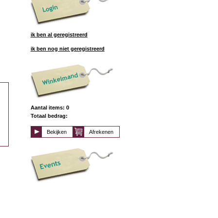
ik ben al geregistreerd
ik ben nog niet geregistreerd
Aantal items: 0
Totaal bedrag:
Bekijken
Afrekenen