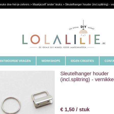
euke doe-het-je-zelvers > Maakjezelf 'ander' leuks > Sleutelhanger houder (incl.splitring) - ve
ANTWOORDE VRAGEN
WORKSHOPS
EIGEN CREATIES
CONTA
Sleutelhanger houder
(incl.splitring) - vernikke
€ 1,50 / stuk