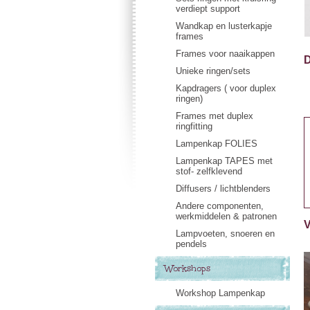
verdiept support
Wandkap en lusterkapje
frames
Frames voor naaikappen
D
Unieke ringen/sets
Kapdragers ( voor duplex
ringen)
Frames met duplex
ringfitting
Lampenkap FOLIES
Lampenkap TAPES met
stof- zelfklevend
Diffusers / lichtblenders
Andere componenten,
werkmiddelen & patronen
V
Lampvoeten, snoeren en
pendels
Workshops
Workshop Lampenkap