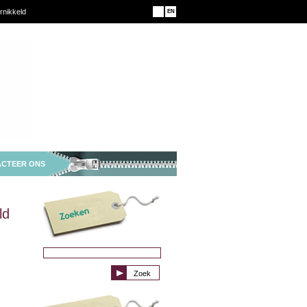
rnikkeld
NL
EN
CTEER ONS
ld