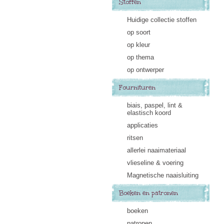
Stoffen
Huidige collectie stoffen
op soort
op kleur
op thema
op ontwerper
Fournituren
biais, paspel, lint &
elastisch koord
applicaties
ritsen
allerlei naaimateriaal
vlieseline & voering
Magnetische naaisluiting
Boeken en patronen
boeken
patronen