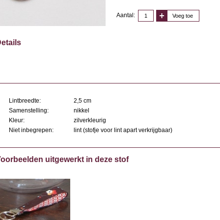
Aantal:
Voeg toe
etails
Lintbreedte:
2,5 cm
Samenstelling:
nikkel
Kleur:
zilverkleurig
Niet inbegrepen:
lint (stofje voor lint apart verkrijgbaar)
oorbeelden uitgewerkt in deze stof