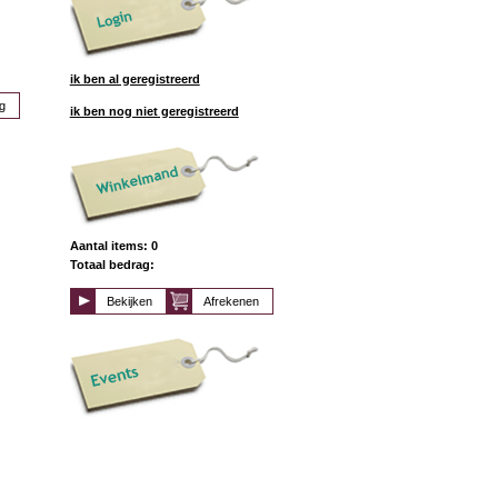
ik ben al geregistreerd
g
ik ben nog niet geregistreerd
Aantal items: 0
Totaal bedrag:
Bekijken
Afrekenen