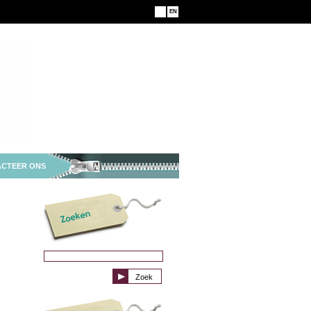
NL
EN
CTEER ONS