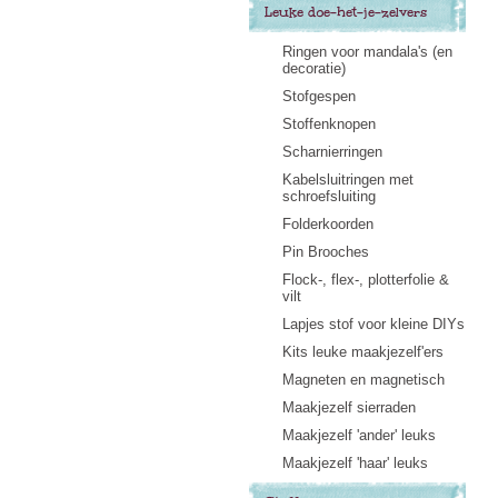
Leuke doe-het-je-zelvers
Ringen voor mandala's (en
decoratie)
Stofgespen
Stoffenknopen
Scharnierringen
Kabelsluitringen met
schroefsluiting
Folderkoorden
Pin Brooches
Flock-, flex-, plotterfolie &
vilt
Lapjes stof voor kleine DIYs
Kits leuke maakjezelf'ers
Magneten en magnetisch
Maakjezelf sierraden
Maakjezelf 'ander' leuks
Maakjezelf 'haar' leuks