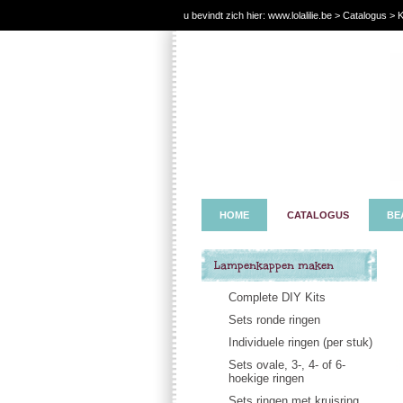
u bevindt zich hier:
www.lolalilie.be
>
Catalogus
> K
HOME
CATALOGUS
BE
Lampenkappen maken
Complete DIY Kits
Sets ronde ringen
Individuele ringen (per stuk)
Sets ovale, 3-, 4- of 6-
hoekige ringen
Sets ringen met kruisring