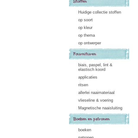
Stoffen
Huidige collectie stoffen
op soort
op kleur
op thema
op ontwerper
Fournituren
biais, paspel, lint &
elastisch koord
applicaties
ritsen
allerlei naaimateriaal
vlieseline & voering
Magnetische naaisluiting
Boeken en patronen
boeken
patronen