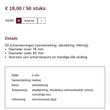
€ 19,00 / 50 stuks
Aantal:
Voeg toe
Details
50 scharnierringen (verzamelring, sleutelring, klikring)
Diameter inner 76 mm
Diameter outer 82 mm
Voorzien van scharnierpunt en handige klik sluiting.
Dikte:
3 mm
Samenstelling:
metaal
Kleur:
zilverkleurig
Toepassing:
staaltjesring, sleutelbos verhuurbedrijf, school,
concierge enz.
Uitvoering:
verschroomd staal