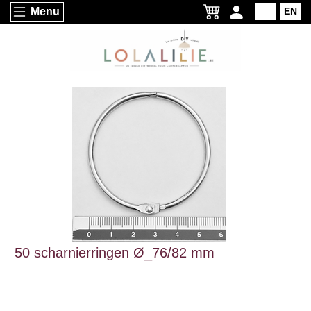
Menu
NL
EN
50 scharnierringen Ø_76/82 mm