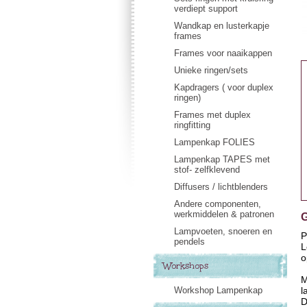
verdiept support
Wandkap en lusterkapje
frames
Frames voor naaikappen
Unieke ringen/sets
Kapdragers ( voor duplex
ringen)
Frames met duplex
ringfitting
Lampenkap FOLIES
Lampenkap TAPES met
stof- zelfklevend
Diffusers / lichtblenders
Andere componenten,
werkmiddelen & patronen
G
Lampvoeten, snoeren en
P
pendels
L
o
Workshops
M
Workshop Lampenkap
l
D