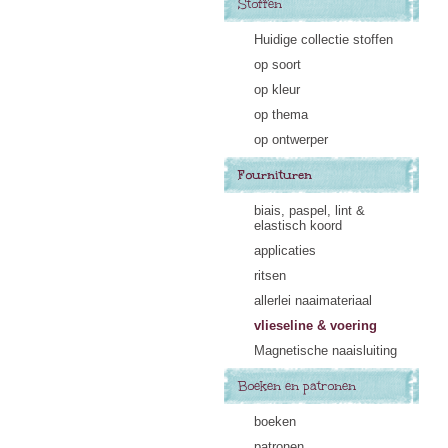
Stoffen
Huidige collectie stoffen
op soort
op kleur
op thema
op ontwerper
Fournituren
biais, paspel, lint &
elastisch koord
applicaties
ritsen
allerlei naaimateriaal
vlieseline & voering
Magnetische naaisluiting
Boeken en patronen
boeken
patronen