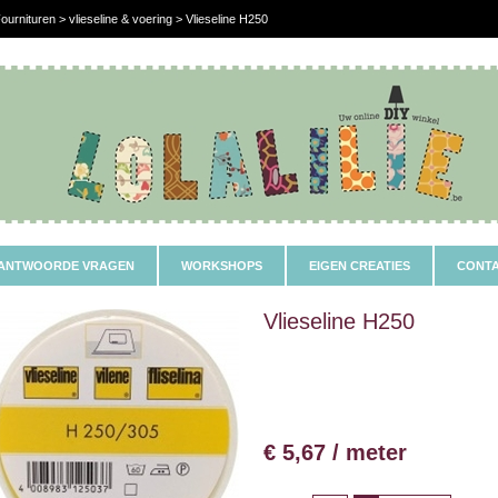
ournituren > vlieseline & voering > Vlieseline H250
ANTWOORDE VRAGEN
WORKSHOPS
EIGEN CREATIES
CONTA
Vlieseline H250
€ 5,67 / meter