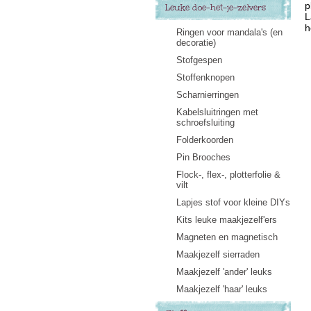
p
Leuke doe-het-je-zelvers
L
h
Ringen voor mandala's (en
decoratie)
Stofgespen
Stoffenknopen
Scharnierringen
Kabelsluitringen met
schroefsluiting
Folderkoorden
Pin Brooches
Flock-, flex-, plotterfolie &
vilt
Lapjes stof voor kleine DIYs
Kits leuke maakjezelf'ers
Magneten en magnetisch
Maakjezelf sierraden
Maakjezelf 'ander' leuks
Maakjezelf 'haar' leuks