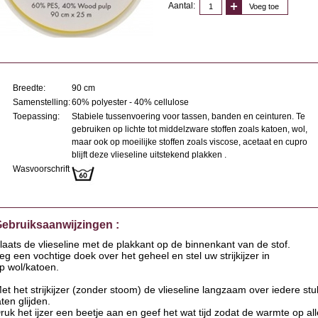
Aantal:
Voeg toe
Breedte:
90 cm
Samenstelling:
60% polyester - 40% cellulose
Toepassing:
Stabiele tussenvoering voor tassen, banden en ceinturen. Te
gebruiken op lichte tot middelzware stoffen zoals katoen, wol,
maar ook op moeilijke stoffen zoals viscose, acetaat en cupro
blijft deze vlieseline uitstekend plakken .
Wasvoorschrift
ebruiksaanwijzingen :
laats de vlieseline met de plakkant op de binnenkant van de stof.
eg een vochtige doek over het geheel en stel uw strijkijzer in
p wol/katoen.
et het strijkijzer (zonder stoom) de vlieseline langzaam over iedere stu
aten glijden.
ruk het ijzer een beetje aan en geef het wat tijd zodat de warmte op al