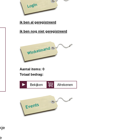
ik ben al geregistreerd
ik ben nog niet geregistreerd
Aantal items: 0
Totaal bedrag:
Bekijken
Afrekenen
kje
le