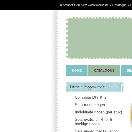
u bevindt zich hier:
www.lolalilie.be
>
Catalogus
> F
HOME
CATALOGUS
BE
Lampenkappen maken
Complete DIY Kits
Sets ronde ringen
Individuele ringen (per stuk)
Sets ovale, 3-, 4- of 6-
hoekige ringen
Sets ringen met kruisring