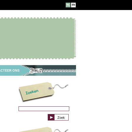
NL
EN
CTEER ONS