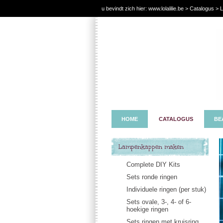
u bevindt zich hier:
www.lolalilie.be
>
Catalogus
> L
HOME
CATALOGUS
BE
Lampenkappen maken
Complete DIY Kits
Sets ronde ringen
Individuele ringen (per stuk)
Sets ovale, 3-, 4- of 6-
hoekige ringen
Sets ringen met kruisring