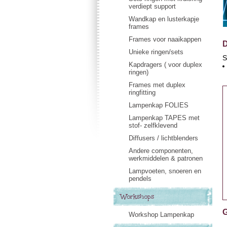
verdiept support
Wandkap en lusterkapje
frames
Frames voor naaikappen
D
Unieke ringen/sets
S
Kapdragers ( voor duplex
ringen)
Frames met duplex
ringfitting
Lampenkap FOLIES
Lampenkap TAPES met
stof- zelfklevend
Diffusers / lichtblenders
Andere componenten,
werkmiddelen & patronen
Lampvoeten, snoeren en
pendels
Workshops
G
Workshop Lampenkap