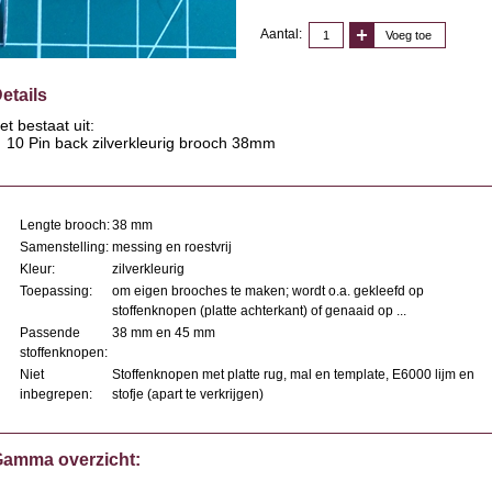
Aantal:
Voeg toe
etails
et bestaat uit:
10 Pin back zilverkleurig brooch 38mm
Lengte brooch:
38 mm
Samenstelling:
messing en roestvrij
Kleur:
zilverkleurig
Toepassing:
om eigen brooches te maken; wordt o.a. gekleefd op
stoffenknopen (platte achterkant) of genaaid op ...
Passende
38 mm en 45 mm
stoffenknopen:
Niet
Stoffenknopen met platte rug, mal en template, E6000 lijm en
inbegrepen:
stofje (apart te verkrijgen)
amma overzicht: