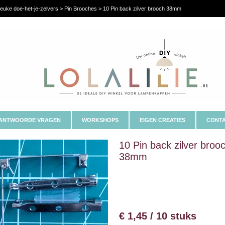
euke doe-het-je-zelvers > Pin Brooches > 10 Pin back zilver brooch 38mm
ANTWOORDE VRAGEN
WORKSHOPS
EIGEN CREATIES
CONTA
10 Pin back zilver broo
38mm
€ 1,45 / 10 stuks