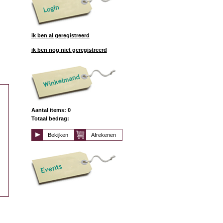
ik ben al geregistreerd
ik ben nog niet geregistreerd
Aantal items: 0
Totaal bedrag:
Bekijken
Afrekenen