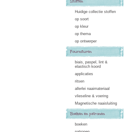
Stoffen
Huidige collectie stoffen
op soort
op kleur
op thema
op ontwerper
Fournituren
biais, paspel, lint &
elastisch koord
applicaties
ritsen
allerlei naaimateriaal
vlieseline & voering
Magnetische naaisluiting
Boeken en patronen
boeken
patronen