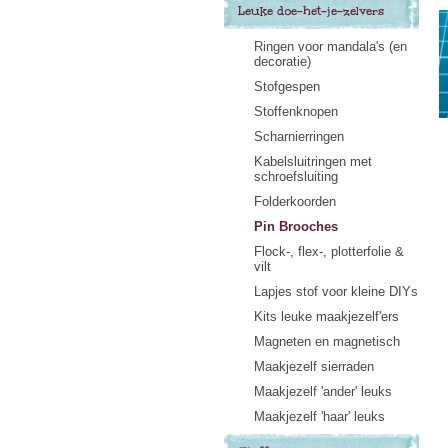
Leuke doe-het-je-zelvers
Ringen voor mandala's (en
decoratie)
Stofgespen
Stoffenknopen
Scharnierringen
Kabelsluitringen met
schroefsluiting
Folderkoorden
Pin Brooches
Flock-, flex-, plotterfolie &
vilt
Lapjes stof voor kleine DIYs
Kits leuke maakjezelf'ers
Magneten en magnetisch
Maakjezelf sierraden
Maakjezelf 'ander' leuks
Maakjezelf 'haar' leuks