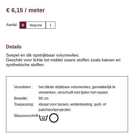
€ 6,15 / meter
Aantal:
Voeg toe
Details
Soepel en dik opstrijkbaar volumevlies.
Geschikt voor lichte tot middel zware stoffen zoals katoen en
synthetische stoffen.
Voordelen :
het dikste strijkbare volumevlies, gemakkelijk te
verwerken, verschuift niet tijden het naaien
Breedte:
90 cm
Toepassing:
ideaal voor tassen, winterkleding, quilt- of
patchworkprojecten
Wasvoorschrift