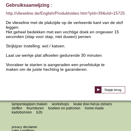
Gebruiksaanwijzing :
http://vlieseline.de/English/Produktvideo.htm?pId=39&vId=15725
De vlieseline met de plakzijde op de verkeerde kant van de stof
leggen.
Het geheel bedekken met een vochtige doek en ongeveer 15
seconden (stap voor stap, niet duwen) persen.
Strijkijzer instelling: wol / katoen.
Laat uw werkje plat afkoelen gedurende 30 minuten.
Vooraleer te starten is aangeraden een proefstukje te
maken om de juiste hechting te garanderen.
Stapje terug
lampenkappen maken
workshops
leuke doe-het-je-zelvers
stoffen
fournituren
boeken en patronen
home made
kadobonnen
b2b
privacy disclaimer
sales conditions