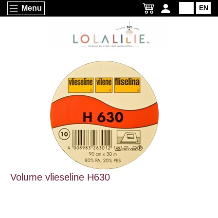
Menu
NL
EN
Volume vlieseline H630