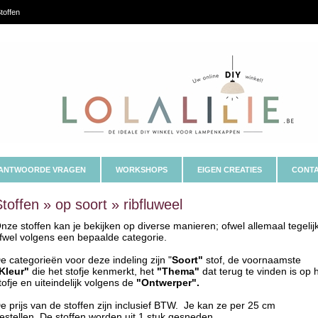
toffen
ANTWOORDE VRAGEN
WORKSHOPS
EIGEN CREATIES
CONTA
toffen » op soort » ribfluweel
nze stoffen kan je bekijken op diverse manieren; ofwel allemaal tegelij
fwel volgens een bepaalde categorie.
e categorieën voor deze indeling zijn "
Soort"
stof, de voornaamste
Kleur"
die het stofje kenmerkt, het
"Thema"
dat terug te vinden is op 
tofje en uiteindelijk volgens de
"Ontwerper".
e prijs van de stoffen zijn inclusief BTW. Je kan ze per 25 cm
estellen. De stoffen worden uit 1 stuk gesneden.