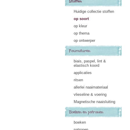
Stoffen
Huidige collectie stoffen
op soort
op kleur
op thema
op ontwerper
Fournituren
biais, paspel, lint &
elastisch koord
applicaties
ritsen
allerlei naaimateriaal
vlieseline & voering
Magnetische naaisluiting
Boeken en patronen
boeken
patronen