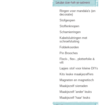
Leuke doe-het-je-zelvers
Ringen voor mandala's (en
decoratie)
Stofgespen
Stoffenknopen
Scharnierringen
Kabelsluitringen met
schroefsluiting
Folderkoorden
Pin Brooches
Flock-, flex-, plotterfolie &
vilt
Lapjes stof voor kleine DIYs
Kits leuke maakjezelf'ers
Magneten en magnetisch
Maakjezelf sierraden
Maakjezelf 'ander' leuks
Maakjezelf 'haar' leuks