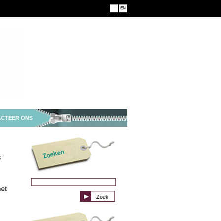
NL
EN
CTEER ONS
k
het