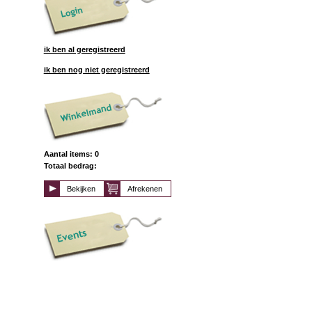
ik ben al geregistreerd
ik ben nog niet geregistreerd
Aantal items: 0
Totaal bedrag:
Bekijken
Afrekenen