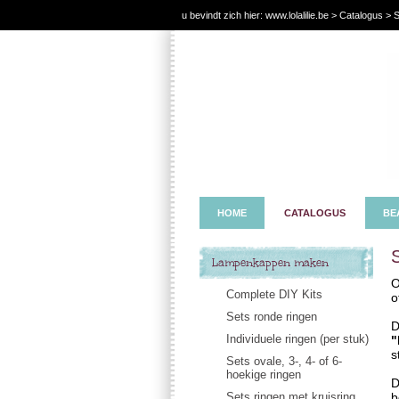
u bevindt zich hier:
www.lolalilie.be
>
Catalogus
> S
HOME
CATALOGUS
BE
S
Lampenkappen maken
O
Complete DIY Kits
o
Sets ronde ringen
D
Individuele ringen (per stuk)
"
s
Sets ovale, 3-, 4- of 6-
hoekige ringen
D
Sets ringen met kruisring
b