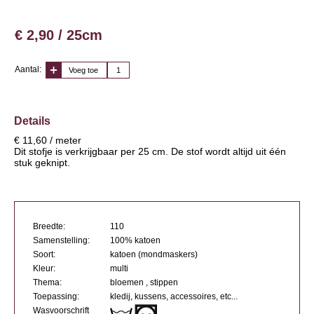
€ 2,90 / 25cm
Aantal:
Voeg toe
Details
€ 11,60 / meter
Dit stofje is verkrijgbaar per 25 cm. De stof wordt altijd uit één
stuk geknipt.
Breedte:
110
Samenstelling:
100% katoen
Soort:
katoen (mondmaskers)
Kleur:
multi
Thema:
bloemen , stippen
Toepassing:
kledij, kussens, accessoires, etc...
Wasvoorschrift