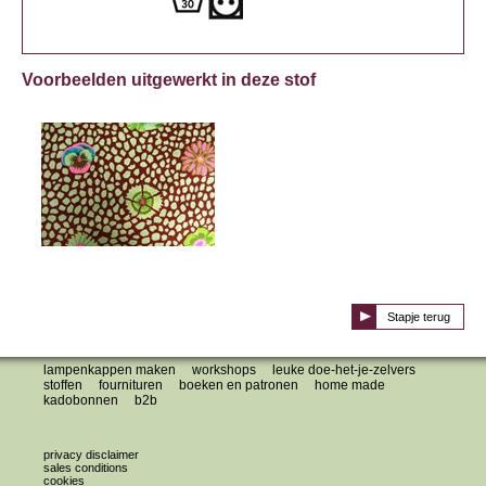
Voorbeelden uitgewerkt in deze stof
Stapje terug
lampenkappen maken
workshops
leuke doe-het-je-zelvers
stoffen
fournituren
boeken en patronen
home made
kadobonnen
b2b
privacy disclaimer
sales conditions
cookies